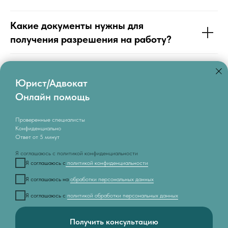
Какие документы нужны для
получения разрешения на работу?
Юрист/Адвокат
Онлайн помощь
Политика обработки персональных данных
Проверенные специалисты
Согласие на политику обработки персональных
Конфиденциально
данных
Ответ от 5 минут
Политика конфиденциальности
Я соглашаюсь с политикой конфиденциальности
Я соглашаюсь с
политикой конфиденциальности
Я соглашаюсь на
обработки персональных данных
© Обращаем внимание посетителей сайта, что вся информация
Я соглашаюсь с
политикой обработки персональных данных
и предложения носят информационный характер и не являются
Сайт использует файлы cookie для корректной работы и анализа
публичной офертой, определяемой ст. 435 и 437 ГК РФ
посещаемости.
Получить консультацию