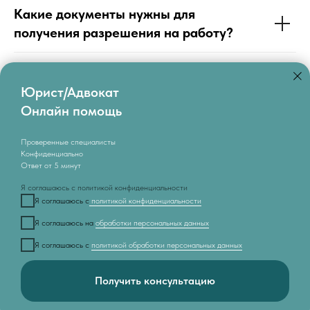
Какие документы нужны для
получения разрешения на работу?
Юрист/Адвокат
Онлайн помощь
Политика обработки персональных данных
Проверенные специалисты
Согласие на политику обработки персональных
Конфиденциально
данных
Ответ от 5 минут
Политика конфиденциальности
Я соглашаюсь с политикой конфиденциальности
Я соглашаюсь с
политикой конфиденциальности
Я соглашаюсь на
обработки персональных данных
© Обращаем внимание посетителей сайта, что вся информация
Я соглашаюсь с
политикой обработки персональных данных
и предложения носят информационный характер и не являются
Сайт использует файлы cookie для корректной работы и анализа
публичной офертой, определяемой ст. 435 и 437 ГК РФ
посещаемости.
Получить консультацию
ХОРОШО